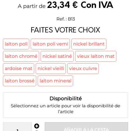
23
,
34
€
Con IVA
A partir de
Ref. :
B13
FAITES VOTRE CHOIX
laiton poli
laiton poli verni
nickel brillant
laiton chromé
nickel satiné
vieux laiton mat
ardoise mat
nickel vieilli
vieux cuivre
laiton brossé
laiton mineral
Disponibilité
Sélectionnez un article pour voir la disponibilité de
l’article
AÑADIR A LA CESTA