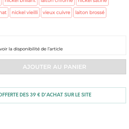
nickel brillant
laiton chromé
nickel satiné
mat
nickel vieilli
vieux cuivre
laiton brossé
ir la disponibilité de l’article
AJOUTER AU PANIER
FFERTE DÈS 39 € D'ACHAT SUR LE SITE