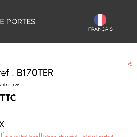
E PORTES
FRANÇAIS
ref : B170TER
otre avis !
TTC
IX