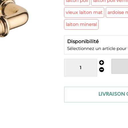
laiton poli
laiton poli verni
vieux laiton mat
ardoise 
laiton mineral
Disponibilité
Sélectionnez un article pour vo
LIVRAISON O