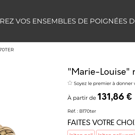
REZ VOS ENSEMBLES DE POIGNÉES D
B170TER
"Marie-Louise" 
Soyez le premier à donner v
131
,
86
€
À partir de
Réf. :
B170ter
FAITES VOTRE CHO