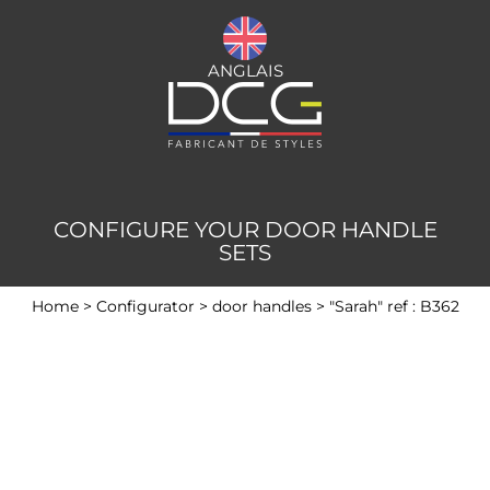
ANGLAIS
CONFIGURE YOUR DOOR HANDLE
SETS
Home
>
Configurator
>
door handles
>
"Sarah" ref : B362