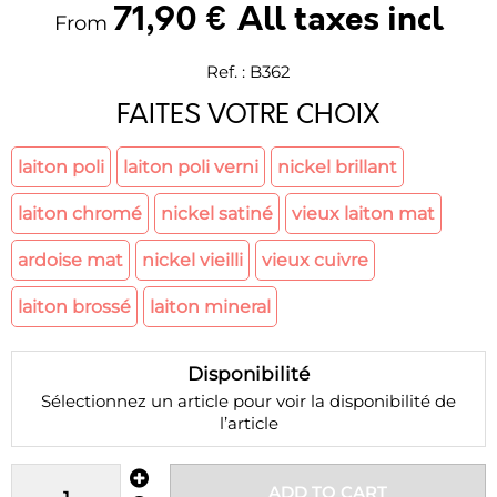
71
,
90
€
All taxes incl
From
Ref. :
B362
FAITES VOTRE CHOIX
laiton poli
laiton poli verni
nickel brillant
laiton chromé
nickel satiné
vieux laiton mat
ardoise mat
nickel vieilli
vieux cuivre
laiton brossé
laiton mineral
Disponibilité
Sélectionnez un article pour voir la disponibilité de
l’article
ADD TO CART